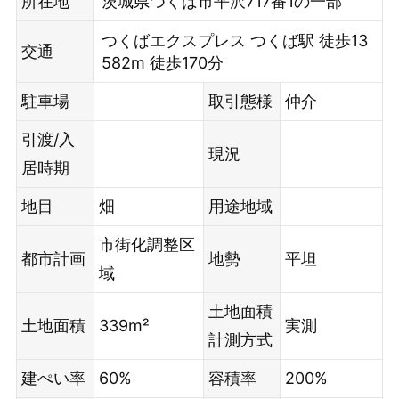
所在地
茨城県つくば市平沢717番1の一部
つくばエクスプレス つくば駅 徒歩13
交通
582m 徒歩170分
駐車場
取引態様
仲介
引渡/入
現況
居時期
地目
畑
用途地域
市街化調整区
都市計画
地勢
平坦
域
土地面積
土地面積
339m²
実測
計測方式
建ぺい率
60%
容積率
200%