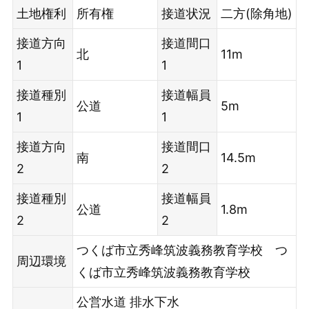
土地権利
所有権
接道状況
二方(除角地)
接道方向
接道間口
北
11m
1
1
接道種別
接道幅員
公道
5m
1
1
接道方向
接道間口
南
14.5m
2
2
接道種別
接道幅員
公道
1.8m
2
2
つくば市立秀峰筑波義務教育学校 つ
周辺環境
くば市立秀峰筑波義務教育学校
公営水道
排水下水