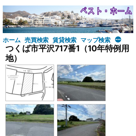
コ
ン
テ
ン
ホーム
売買検索
賃貸検索
マップ検索
ツ
つくば市平沢717番1（10年特例用
へ
地）
ス
キ
ッ
プ