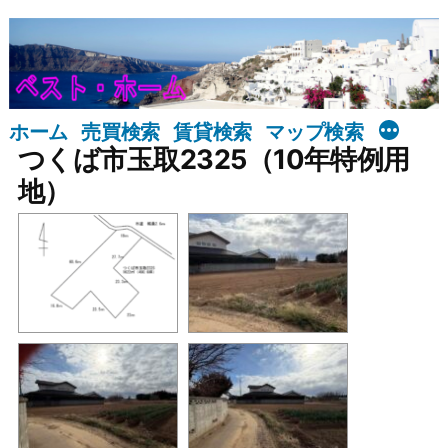
コ
ン
テ
ン
ホーム
売買検索
賃貸検索
マップ検索
ツ
つくば市玉取2325（10年特例用
へ
地）
ス
キ
ッ
プ