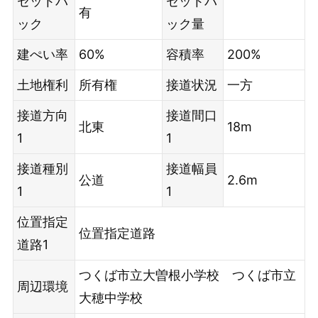
セットバ
セットバ
有
ック
ック量
建ぺい率
60%
容積率
200%
土地権利
所有権
接道状況
一方
接道方向
接道間口
北東
18m
1
1
接道種別
接道幅員
公道
2.6m
1
1
位置指定
位置指定道路
道路1
つくば市立大曽根小学校 つくば市立
周辺環境
大穂中学校