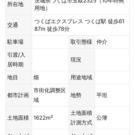
茨城県つくば市玉取2325（10年特例
所在地
用地）
つくばエクスプレス つくば駅 徒歩61
交通
87m 徒歩78分
駐車場
取引態様
仲介
引渡/入
現況
居時期
地目
畑
用途地域
市街化調整区
都市計画
地勢
平坦
域
土地面積
土地面積
1622m²
公簿
計測方式