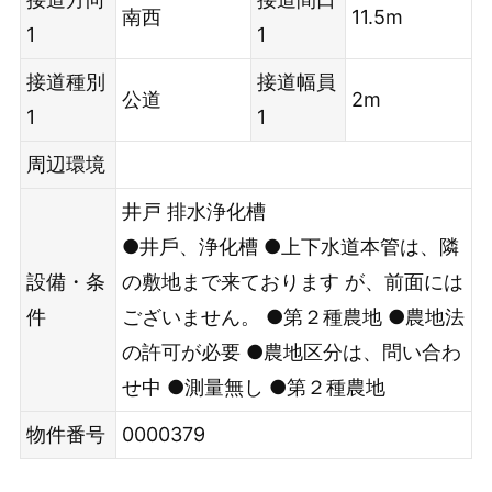
南西
11.5m
1
1
接道種別
接道幅員
公道
2m
1
1
周辺環境
井戸
排水浄化槽
●井⼾、浄化槽 ●上下⽔道本管は、隣
設備・条
の敷地まで来ております が、前⾯には
件
ございません。 ●第２種農地 ●農地法
の許可が必要 ●農地区分は、問い合わ
せ中 ●測量無し ●第２種農地
物件番号
0000379