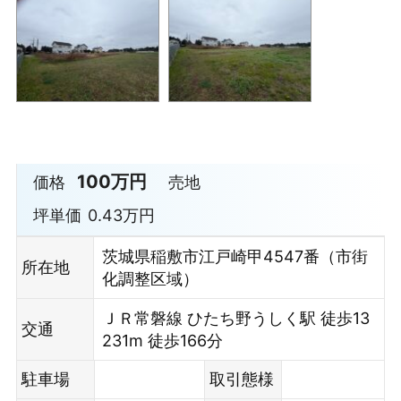
100万円
価格
売地
坪単価
0.43万円
茨城県稲敷市江戸崎甲4547番（市街
所在地
化調整区域）
ＪＲ常磐線 ひたち野うしく駅 徒歩13
交通
231m 徒歩166分
駐車場
取引態様