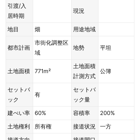
引渡/入
現況
居時期
地目
畑
用途地域
市街化調整区
都市計画
地勢
平坦
域
土地面積
土地面積
771m²
公簿
計測方式
セットバ
セットバ
有
ック
ック量
建ぺい率
60%
容積率
200%
土地権利
所有権
接道状況
一方
接道方向
接道間口