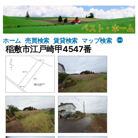
コ
ン
テ
ン
ホーム
売買検索
賃貸検索
マップ検索
ツ
稲敷市江戸崎甲4547番
へ
ス
キ
ッ
プ